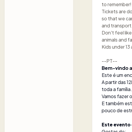
to remember!
Tickets are d
so that we ca
and transport
Don't feel lik
animals and fa
Kids under 13 
--PT--
Bem-vindo ao
Este é um enc
A partir das 1
toda a família.
Vamos fazer o 
E também esta
pouco de estr
Este evento 
Gostas de: