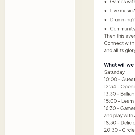
Games with
Live music?
Drumming?
Community
Then this even
Connect with 
and all its gl
What will we
Saturday
10:00 - Guest
12:34 - Open
13:30 - Brillia
15:00 - Learn 
16:30 - Games 
and play with 
18:30 - Delici
20:30 - Circl