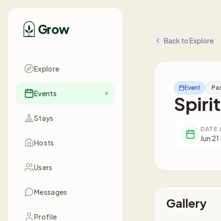
Grow
Back to Explore
Explore
Event
Pa
Events
Spiri
Stays
DATE 
Jun 21
Hosts
Users
Messages
Gallery
Profile