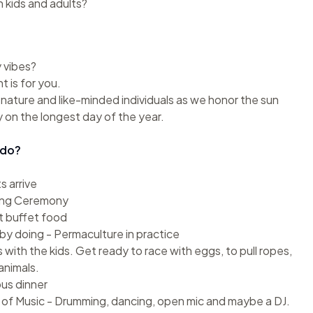
 kids and adults?
 vibes?
t is for you.
nature and like-minded individuals as we honor the sun
ory on the longest day of the year.
 do?
s arrive
ing Ceremony
nt buffet food
by doing - Permaculture in practice
with the kids. Get ready to race with eggs, to pull ropes,
animals.
ous dinner
e of Music - Drumming, dancing, open mic and maybe a DJ.