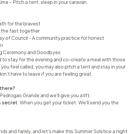
me - Pitch a tent, sleep in your caravan.
ath for the bravest
 the fast together
ay of Council - A community practice for honest
on
ing Ceremony and Goodbyes
d to stay for the evening and co-create a meal with those
 you feel called, you may also pitch a tent and stay in your
on't have to leave if you are feeling great.
 there?
Pedrogao Grande and we'll give you a lift.
s
secret
. When you get your ticket. We'll send you the
nds and family, and let's make this Summer Solstice a night