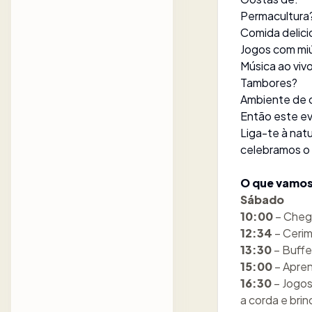
Permacultura
Comida delici
Jogos com mi
Música ao viv
Tambores?
Ambiente de
Então este ev
Liga-te à nat
celebramos o s
O que vamos
Sábado
10:00
– Cheg
12:34
– Cerim
13:30
– Buffe
15:00
– Apren
16:30
– Jogos
a corda e brin