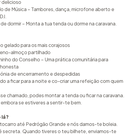
 delicioso
lo de Música – Tambores, dança, microfone aberto e
DJ.
 de dormir – Monta a tua tenda ou dorme na caravana.
o gelado para os mais corajosos
eno-almoço partilhado
inho do Conselho – Uma prática comunitária para
 honesta
ónia de encerramento e despedidas
do a ficar para a noite e co-criar uma refeição com quem
sse chamado, podes montar a tenda ou ficar na caravana.
r embora se estiveres a sentir-te bem.
 lá?
tocarro até Pedrógão Grande e nós damos-te boleia.
 é secreta. Quando tiveres o teu bilhete, enviamos-te