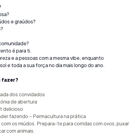
?
osa?
údos e graúdos?
o?
 comunidade?
ento é para ti.
ureza e a pessoas com a mesma vibe, enquanto
ol e toda a sua força no dia mais longo do ano.
 fazer?
ada dos convidados
ónia de abertura
t delicioso
der fazendo – Permacultura na prática
 com os miúdos. Prepara-te para corridas com ovos, puxar
car com animais.