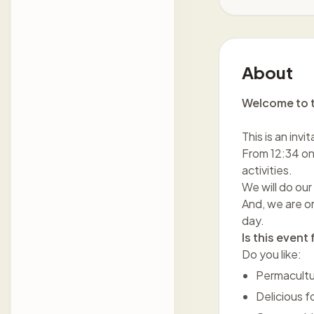
About
Welcome to t
This is an inv
From 12:34 on 
activities.
We will do our 
And, we are or
day.
Is this event
Do you like:
Permacult
Delicious 