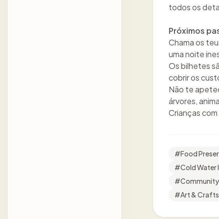
todos os deta
Próximos pa
Chama os teus
uma noite ine
Os bilhetes s
cobrir os cus
Não te apete
árvores, anima
Crianças com
#
Food Preser
#
Cold Water 
#
Community 
#
Art & Crafts