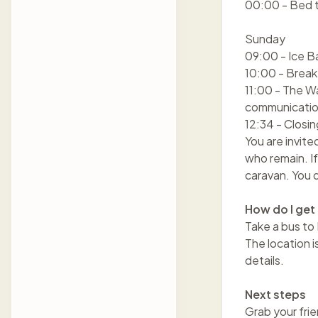
00:00 - Bed ti
Sunday
09:00 - Ice B
10:00 - Break
11:00 - The W
communicati
12:34 - Clos
You are invite
who remain. If
caravan. You d
How do I get
Take a bus to 
The location i
details.
Next steps
Grab your frie