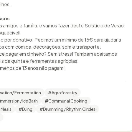
lhes.
ssos
 amigos e família, e vamos fazer deste Solstício de Verão
squecível!
ão por donativo. Pedimos um mínimo de 15€ para ajudar a
tos com comida, decorações, som e transporte.
ce pagar em dinheiro? Sem stress! Também aceitamos
is da quinta e ferramentas agrícolas.
 menos de 13 anos não pagam!
vation/ Fermentation
#
Agroforestry
Immersion / Ice Bath
#
Communal Cooking
Meals
#
DJing
#
Drumming / Rhythm Circles