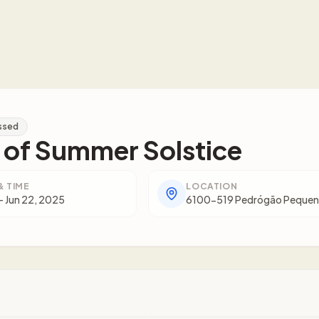
ssed
t of Summer Solstice
& TIME
LOCATION
 - Jun 22, 2025
6100-519 Pedrógão Pequeno