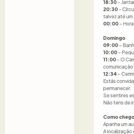
18:30
– Jantar
20:30
– Círcu
talvez até um 
00:00
– Hora
Domingo
09:00
– Banh
10:00
– Pequ
11:00
– O Cam
comunicação
12:34
– Cerim
Estás convida
permanecer.
Se sentires e
Não tens de i
Como chego
Apanha um au
A localização