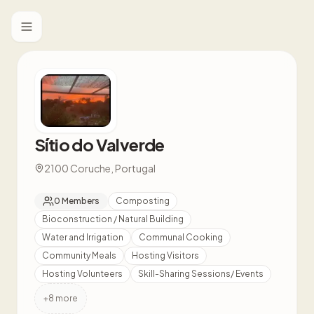
Toggle menu
Sítio do Valverde
2100 Coruche, Portugal
0
Members
Composting
Bioconstruction / Natural Building
Water and Irrigation
Communal Cooking
Community Meals
Hosting Visitors
Hosting Volunteers
Skill-Sharing Sessions/ Events
+
8
more